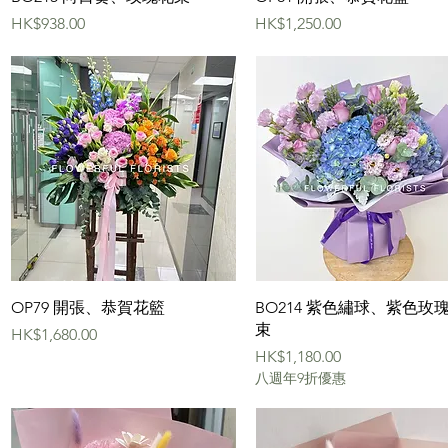
價格
價格
HK$938.00
HK$1,250.00
快速瀏覽
快速瀏覽
OP79 開張、恭賀花籃
BO214 紫色繡球、紫色玫
束
價格
HK$1,680.00
價格
HK$1,180.00
八週年9折優惠