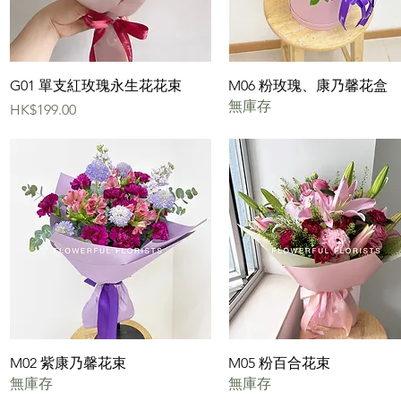
快速瀏覽
快速瀏覽
G01 單支紅玫瑰永生花花束
M06 粉玫瑰、康乃馨花盒
無庫存
價格
HK$199.00
快速瀏覽
快速瀏覽
M02 紫康乃馨花束
M05 粉百合花束
無庫存
無庫存