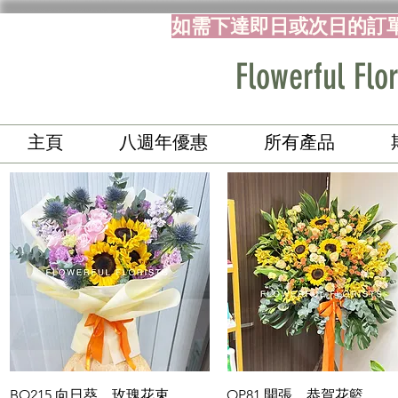
如需下達即日或次日的訂
Flowerful 
主頁
八週年優惠
所有產品
快速瀏覽
快速瀏覽
BO215 向日葵、玫瑰花束
OP81 開張、恭賀花籃