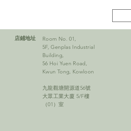
​店鋪地址
Room No. 01,
5F, Genplas Industrial
Building,
56 Hoi Yuen Road,
Kwun Tong, Kowloon
九龍觀塘開源道56號
大眾工業大廈 5/F樓
（01）室