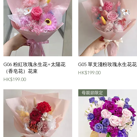
快速瀏覽
快速瀏覽
G06 粉紅玫瑰永生花+太陽花
G05 單支淺粉玫瑰永生花
（香皂花）花束
價格
HK$199.00
價格
HK$199.00
母親節限定