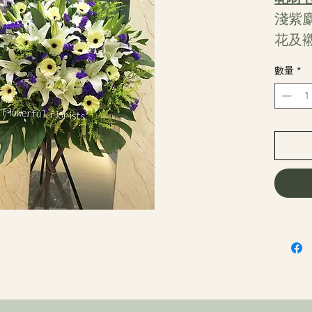
淺紫
花及
數量
*