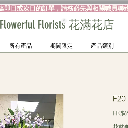
達即日或次日的訂單，請務必先與相關職員聯
Flowerful Florists 花滿花店
所有產品
期間限定
產品類別
F2
HK$6
花材