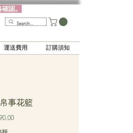
絡確認。
運送費用
訂購須知
0 帛事花籃
價
90.00
格
包括