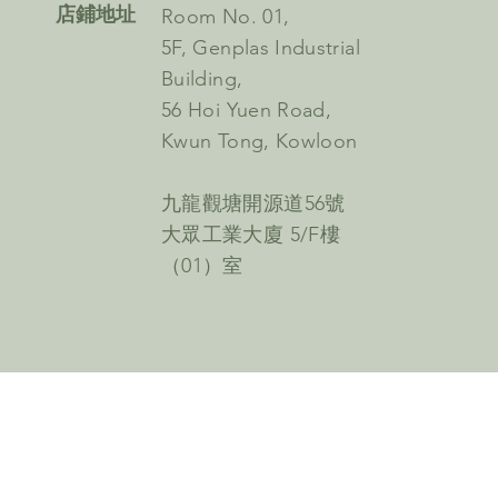
​店鋪地址
Room No. 01,
5F, Genplas Industrial
Building,
56 Hoi Yuen Road,
Kwun Tong, Kowloon
九龍觀塘開源道56號
大眾工業大廈 5/F樓
（01）室