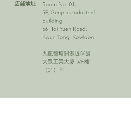
​店鋪地址
Room No. 01,
5F, Genplas Industrial
Building,
56 Hoi Yuen Road,
Kwun Tong, Kowloon
九龍觀塘開源道56號
大眾工業大廈 5/F樓
（01）室