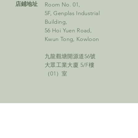
​店鋪地址
Room No. 01,
5F, Genplas Industrial
Building,
56 Hoi Yuen Road,
Kwun Tong, Kowloon
九龍觀塘開源道56號
大眾工業大廈 5/F樓
（01）室