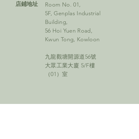
​店鋪地址
Room No. 01,
5F, Genplas Industrial
Building,
56 Hoi Yuen Road,
Kwun Tong, Kowloon
九龍觀塘開源道56號
大眾工業大廈 5/F樓
（01）室