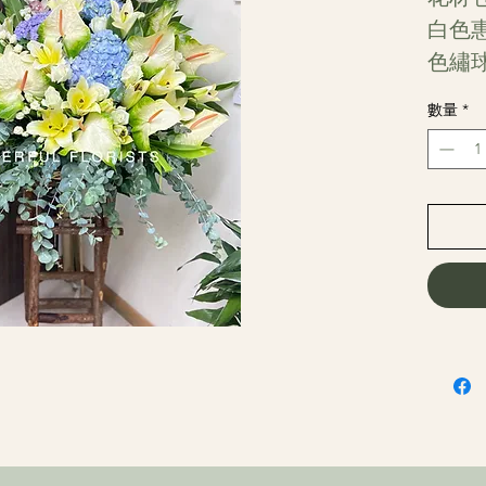
白色
色繡
花、
數量
*
架