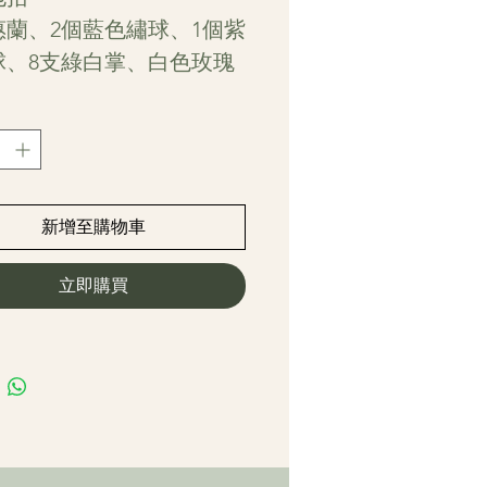
惠蘭、2個藍色繡球、1個紫
球、8支綠白掌、白色玫瑰
黃色百合、襯花及襯葉連腳
新增至購物車
立即購買