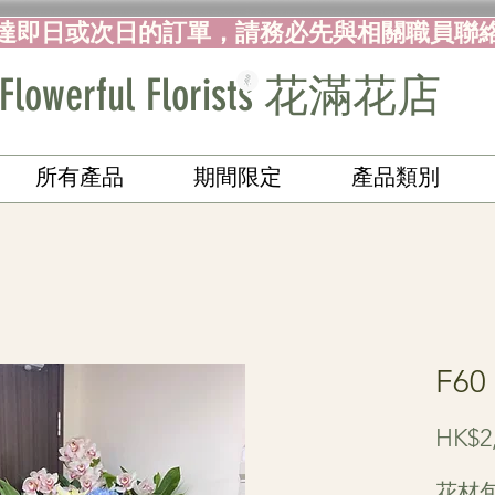
達即日或次日的訂單，請務必先與相關職員聯
Flowerful Florists 花滿花店
所有產品
期間限定
產品類別
F6
HK$2,
花材