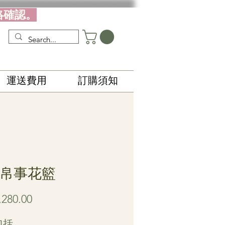
絡確認。
運送費用
訂購須知
0 帛事花籃
價
280.00
格
包括