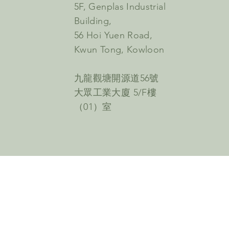
5F, Genplas Industrial
Building,
56 Hoi Yuen Road,
Kwun Tong, Kowloon
九龍觀塘開源道56號
大眾工業大廈 5/F樓
（01）室