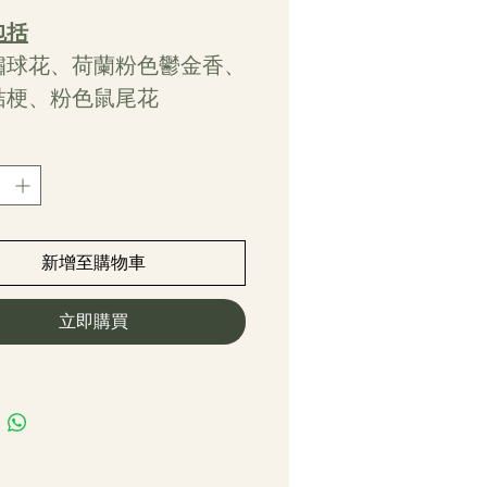
格
包括
繡球花、荷蘭粉色鬱金香、
桔梗、粉色鼠尾花
新增至購物車
立即購買