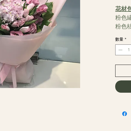
花材
粉色
粉色
數量
*