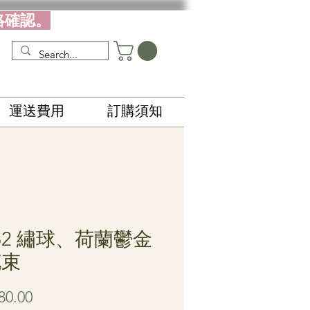
絡確認。
運送費用
訂購須知
62 繡球、荷蘭鬱金
花束
價
80.00