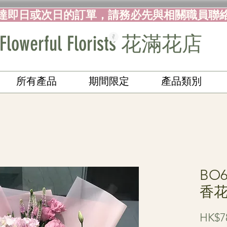
達即日或次日的訂單，請務必先與相關職員聯
Flowerful Florists 花滿花店
所有產品
期間限定
產品類別
BO
香
HK$7