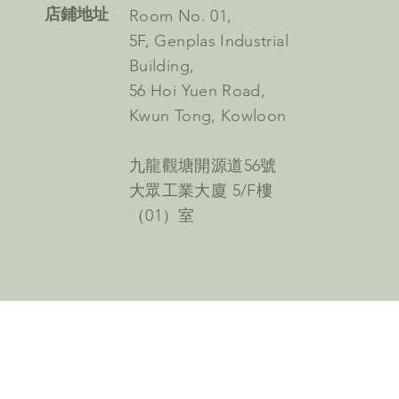
​店鋪地址
Room No. 01,
5F, Genplas Industrial
Building,
56 Hoi Yuen Road,
Kwun Tong, Kowloon
九龍觀塘開源道56號
大眾工業大廈 5/F樓
（01）室