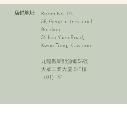
​店鋪地址
Room No. 01,
5F, Genplas Industrial
Building,
56 Hoi Yuen Road,
Kwun Tong, Kowloon
九龍觀塘開源道56號
大眾工業大廈 5/F樓
（01）室