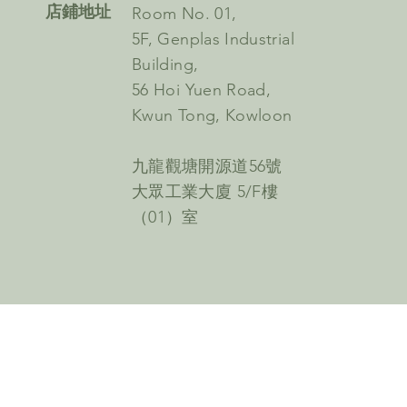
​店鋪地址
Room No. 01,
5F, Genplas Industrial
Building,
56 Hoi Yuen Road,
Kwun Tong, Kowloon
九龍觀塘開源道56號
大眾工業大廈 5/F樓
（01）室