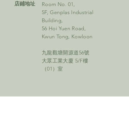
​店鋪地址
Room No. 01,
5F, Genplas Industrial
Building,
56 Hoi Yuen Road,
Kwun Tong, Kowloon
九龍觀塘開源道56號
大眾工業大廈 5/F樓
（01）室