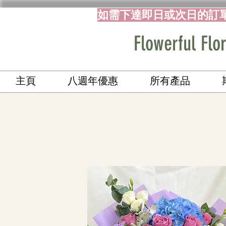
如需下達即日或次日的訂
Flowerful 
主頁
八週年優惠
所有產品