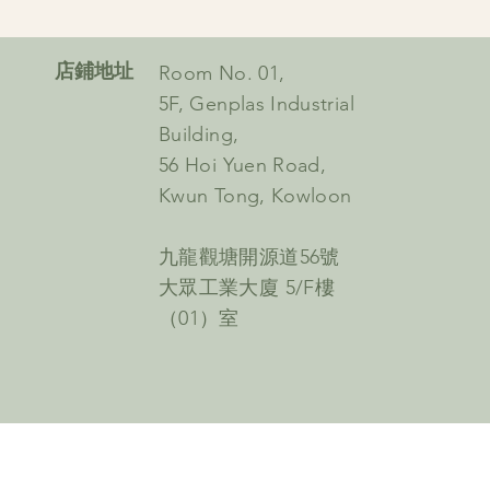
​店鋪地址
Room No. 01,
5F, Genplas Industrial
Building,
56 Hoi Yuen Road,
Kwun Tong, Kowloon
九龍觀塘開源道56號
大眾工業大廈 5/F樓
（01）室