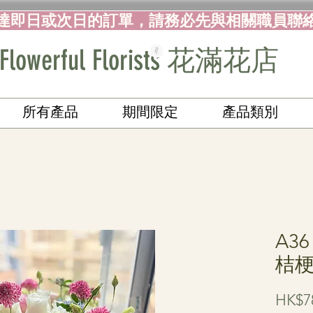
達即日或次日的訂單，請務必先與相關職員聯
Flowerful Florists 花滿花店
所有產品
期間限定
產品類別
A3
桔
HK$7