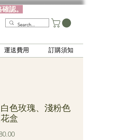
絡確認。
運送費用
訂購須知
6 白色玫瑰、淺粉色
梗花盒
價
80.00