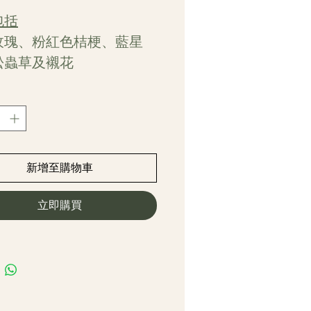
格
包括
玫瑰、粉紅色桔梗、藍星
松蟲草及襯花
寸約高38cm,闊38cm
新增至購物車
立即購買