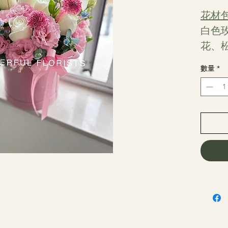
花材
白色
花、
數量
*
產品尺