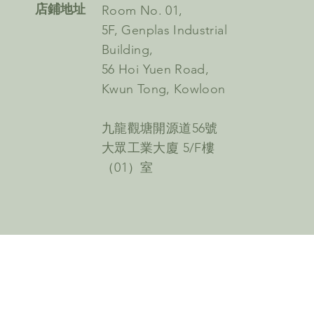
​店鋪地址
Room No. 01,
5F, Genplas Industrial
Building,
56 Hoi Yuen Road,
Kwun Tong, Kowloon
九龍觀塘開源道56號
大眾工業大廈 5/F樓
（01）室