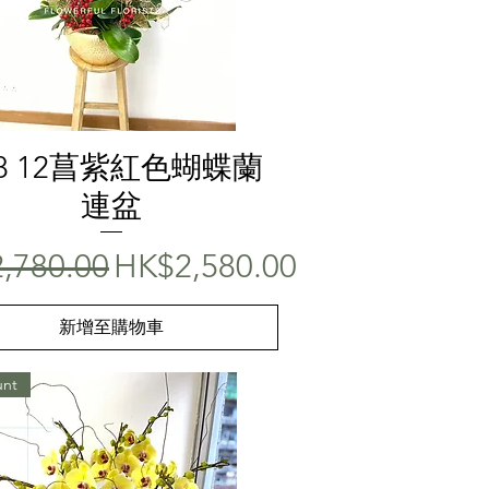
快速瀏覽
18 12菖紫紅色蝴蝶蘭
連盆
價格
促銷價格
,780.00
HK$2,580.00
新增至購物車
unt