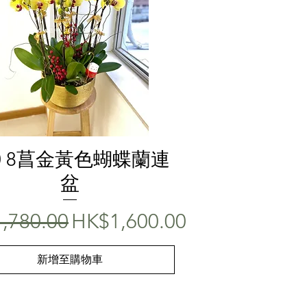
快速瀏覽
10 8菖金黃色蝴蝶蘭連
盆
價格
促銷價格
,780.00
HK$1,600.00
新增至購物車