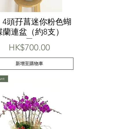
快速瀏覽
21 4頭孖菖迷你粉色蝴
蝶蘭連盆（約8支）
價格
HK$700.00
新增至購物車
unt