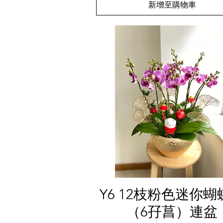
新增至購物車
快速瀏覽
Y6 12枝粉色迷你蝴
（6孖菖）連盆