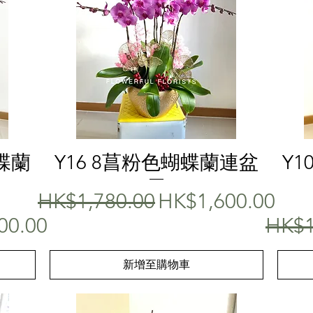
快速瀏覽
蝶蘭
Y16 8菖粉色蝴蝶蘭連盆
Y
一般價格
促銷價格
HK$1,780.00
HK$1,600.00
格
一般
00.00
HK$1
新增至購物車