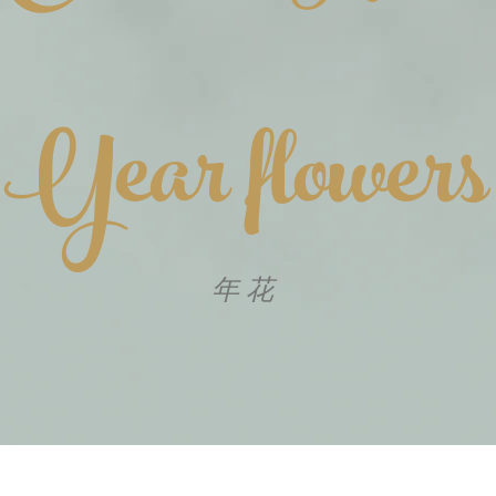
Year flowers
年花