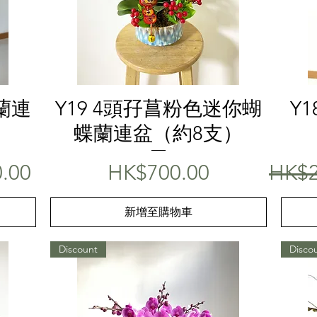
快速瀏覽
蘭連
Y19 4頭孖菖粉色迷你蝴
Y
蝶蘭連盆（約8支）
格
價格
一般
.00
HK$700.00
HK$2
新增至購物車
Discount
Disco