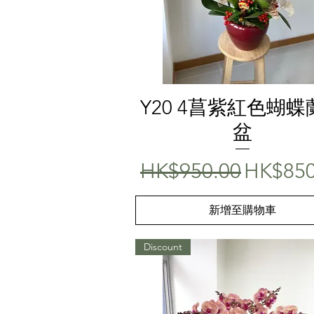
快速瀏覽
Y20 4菖紫紅色蝴蝶
盆
一般價格
促銷價
HK$950.00
HK$850
新增至購物車
Discount