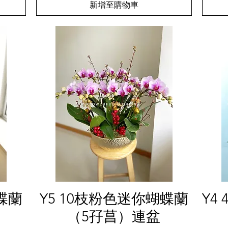
新增至購物車
快速瀏覽
蝶蘭
Y5 10枝粉色迷你蝴蝶蘭
Y4
（5孖菖）連盆