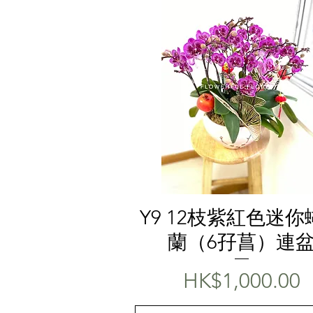
快速瀏覽
Y9 12枝紫紅色迷你
蘭（6孖菖）連
價格
HK$1,000.00