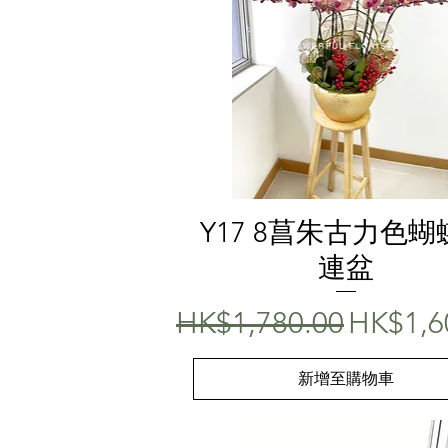
快速瀏覽
Y17 8菖朱古力色蝴
連盆
一般價格
促銷價
HK$1,780.00
HK$1,6
新增至購物車