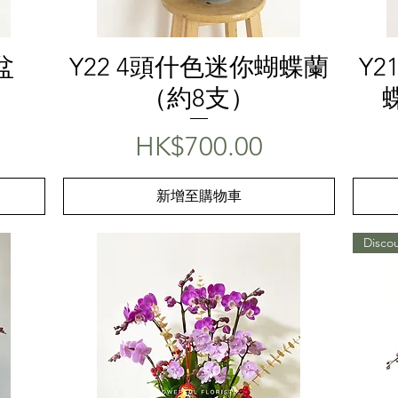
快速瀏覽
盆
Y22 4頭什色迷你蝴蝶蘭
Y
（約8支）
價格
HK$700.00
新增至購物車
Disco