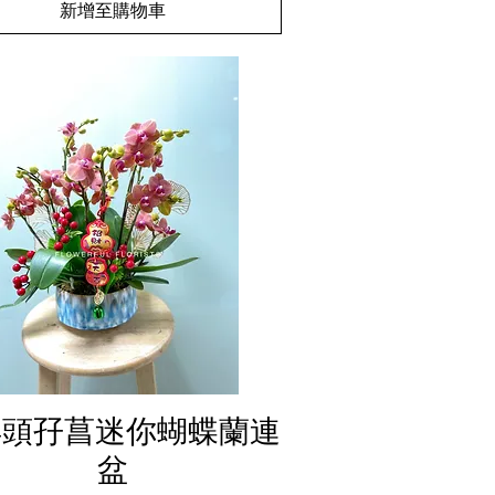
新增至購物車
快速瀏覽
 4頭孖菖迷你蝴蝶蘭連
盆