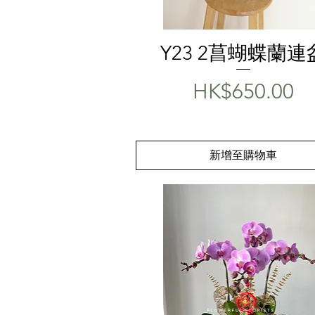
快速瀏覽
Y23 2菖蝴蝶蘭連
價格
HK$650.00
新增至購物車