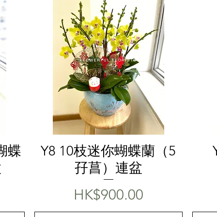
快速瀏覽
蝴蝶
Y8 10枝迷你蝴蝶蘭（5
盆
孖菖）連盆
價格
HK$900.00