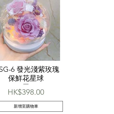
快速瀏覽
SG-6 發光淺紫玫瑰
保鮮花星球
價格
HK$398.00
新增至購物車