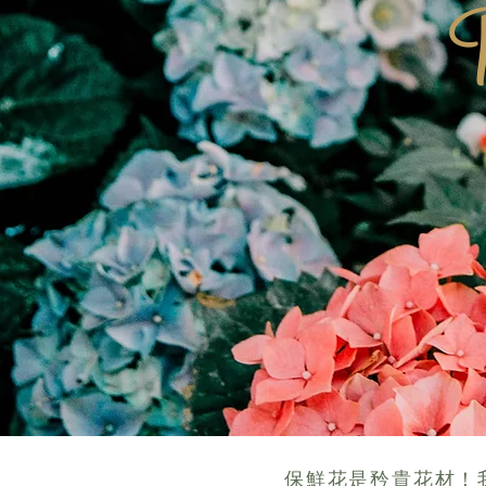
P
保鮮花是矜貴花材！