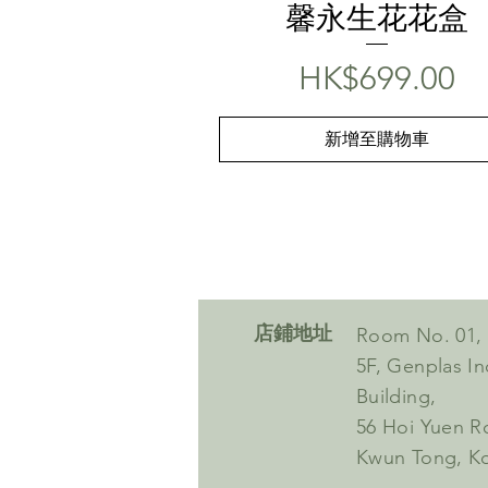
馨永生花花盒
價格
HK$699.00
新增至購物車
​店鋪地址
Room No. 01,
5F, Genplas In
Building,
56 Hoi Yuen 
Kwun Tong, K