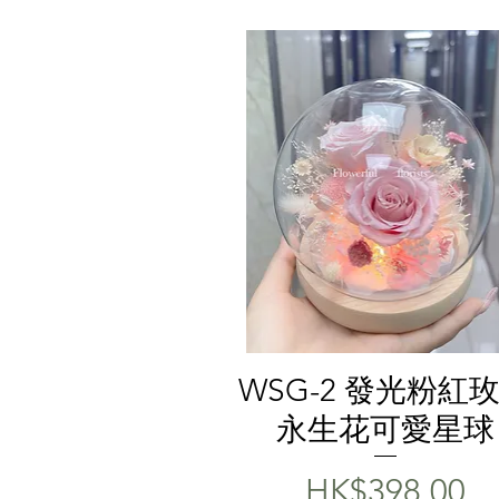
快速瀏覽
WSG-2 發光粉紅
永生花可愛星球
價格
HK$398.00