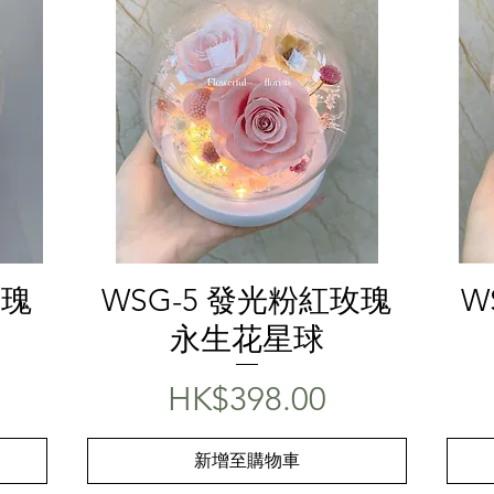
快速瀏覽
玫瑰
WSG-5 發光粉紅玫瑰
W
永生花星球
價格
HK$398.00
新增至購物車