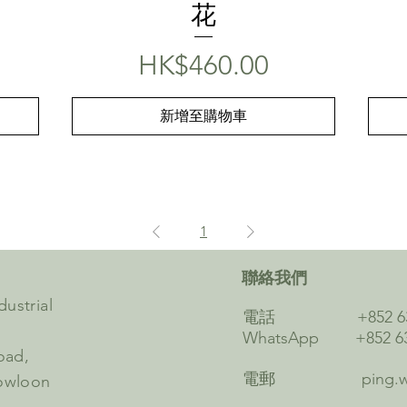
花
價格
HK$460.00
新增至購物車
1
​聯絡我們
dustrial
電話 +852 6302
WhatsApp +852 63
Road,
電郵
ping.
owloon