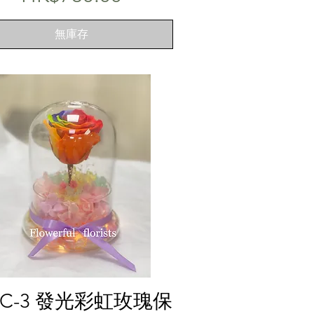
無庫存
快速瀏覽
SC-3 發光彩虹玫瑰保