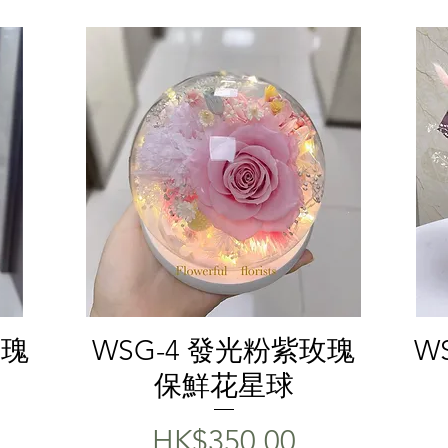
快速瀏覽
玫瑰
WSG-4 發光粉紫玫瑰
W
保鮮花星球
價格
HK$350.00