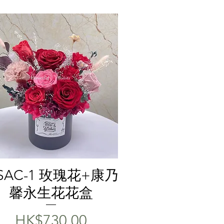
快速瀏覽
SAC-1 玫瑰花+康乃
馨永生花花盒
價格
HK$730.00