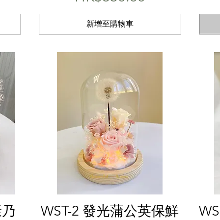
新增至購物車
快速瀏覽
康乃
WST-2 發光蒲公英保鮮
W