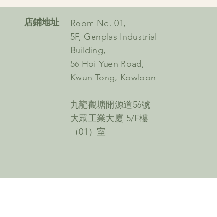
​店鋪地址
Room No. 01,
5F, Genplas Industrial
Building,
56 Hoi Yuen Road,
Kwun Tong, Kowloon
九龍觀塘開源道56號
大眾工業大廈 5/F樓
（01）室