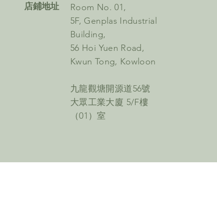
​店鋪地址
Room No. 01,
5F, Genplas Industrial
Building,
56 Hoi Yuen Road,
Kwun Tong, Kowloon
九龍觀塘開源道56號
大眾工業大廈 5/F樓
（01）室