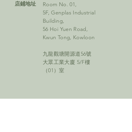
​店鋪地址
Room No. 01,
5F, Genplas Industrial
Building,
56 Hoi Yuen Road,
Kwun Tong, Kowloon
九龍觀塘開源道56號
大眾工業大廈 5/F樓
（01）室