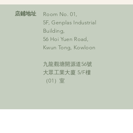
​店鋪地址
Room No. 01,
5F, Genplas Industrial
Building,
56 Hoi Yuen Road,
Kwun Tong, Kowloon
九龍觀塘開源道56號
大眾工業大廈 5/F樓
（01）室