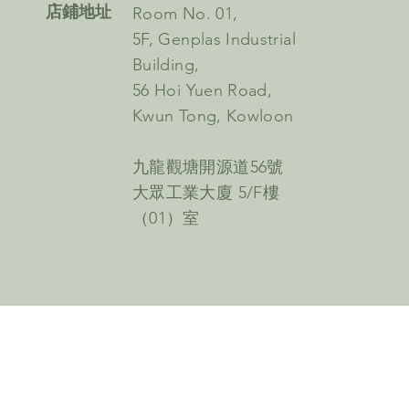
​店鋪地址
Room No. 01,
5F, Genplas Industrial
Building,
56 Hoi Yuen Road,
Kwun Tong, Kowloon
九龍觀塘開源道56號
大眾工業大廈 5/F樓
（01）室