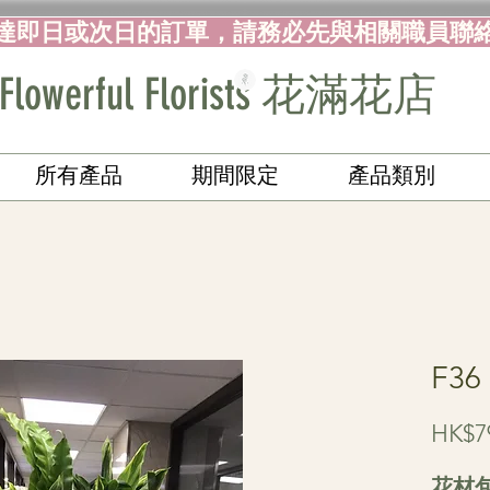
達即日或次日的訂單，請務必先與相關職員聯
Flowerful Florists 花滿花店
所有產品
期間限定
產品類別
F3
HK$7
花材