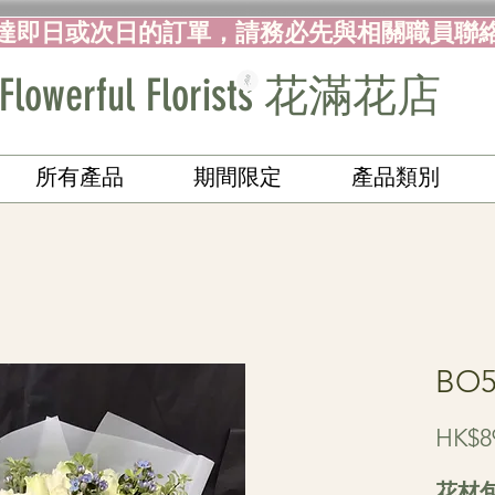
達即日或次日的訂單，請務必先與相關職員聯
Flowerful Florists 花滿花店
所有產品
期間限定
產品類別
BO
HK$8
花材