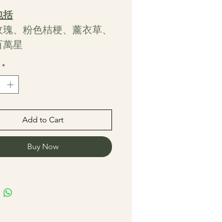
包括
玫瑰、粉色桔梗、薰衣草、
百萬星
*
Add to Cart
Buy Now