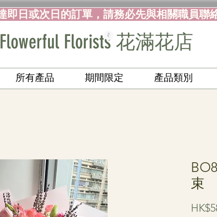
達即日或次日的訂單，請務必先與相關職員聯
Flowerful Florists 花滿花店
所有產品
期間限定
產品類別
BO
束
HK$5