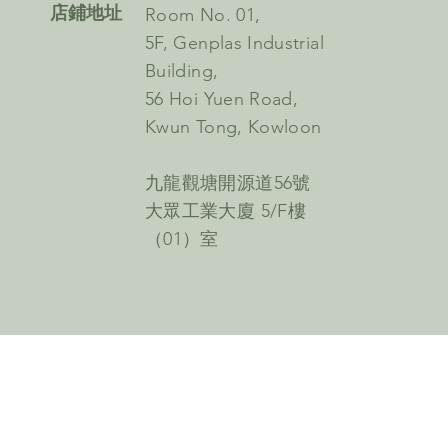
​店鋪地址
Room No. 01,
5F, Genplas Industrial
Building,
56 Hoi Yuen Road,
Kwun Tong, Kowloon
九龍觀塘開源道56號
大眾工業大廈 5/F樓
（01）室