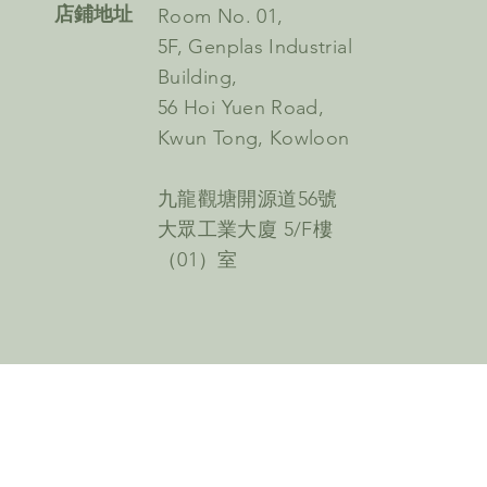
​店鋪地址
Room No. 01,
5F, Genplas Industrial
Building,
56 Hoi Yuen Road,
Kwun Tong, Kowloon
九龍觀塘開源道56號
大眾工業大廈 5/F樓
（01）室