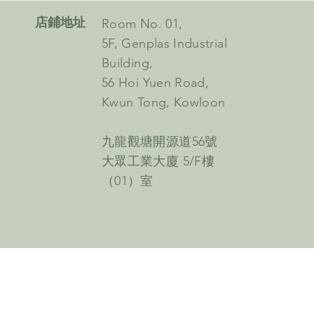
​店鋪地址
Room No. 01,
5F, Genplas Industrial
Building,
56 Hoi Yuen Road,
Kwun Tong, Kowloon
九龍觀塘開源道56號
大眾工業大廈 5/F樓
（01）室