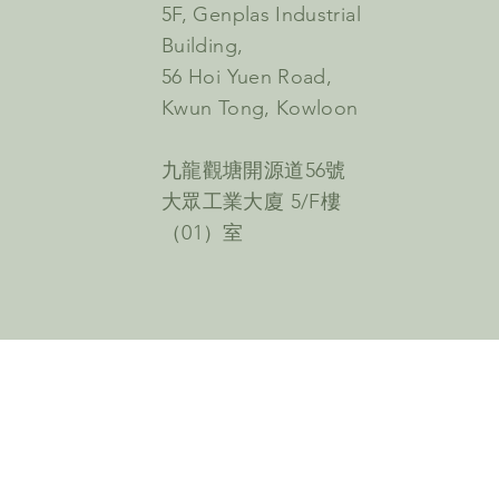
5F, Genplas Industrial
Building,
56 Hoi Yuen Road,
Kwun Tong, Kowloon
九龍觀塘開源道56號
大眾工業大廈 5/F樓
（01）室