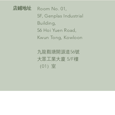
​店鋪地址
Room No. 01,
5F, Genplas Industrial
Building,
56 Hoi Yuen Road,
Kwun Tong, Kowloon
九龍觀塘開源道56號
大眾工業大廈 5/F樓
（01）室