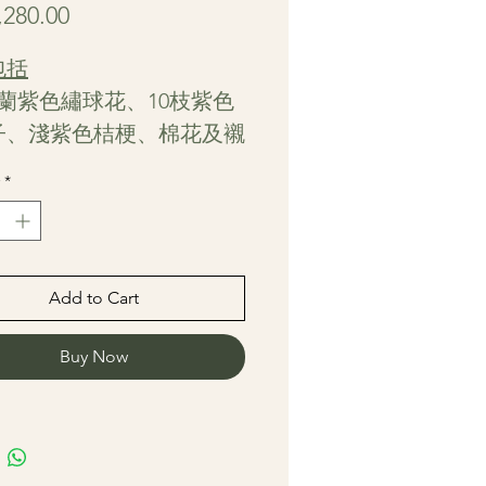
Price
280.00
包括
蘭紫色繡球花、10枝紫色
子、淺紫色桔梗、棉花及襯
*
Add to Cart
Buy Now