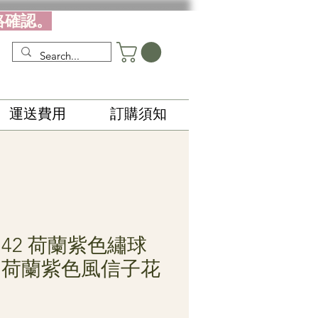
絡確認。
運送費用
訂購須知
142 荷蘭紫色繡球
、荷蘭紫色風信子花