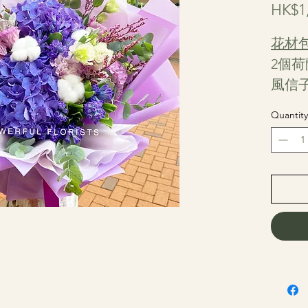
HK$1,
花材
2個荷
風信
花
Quantity