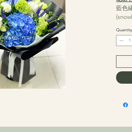
藍色
(sn
花及
Quantity