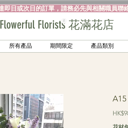
達即日或次日的訂單，請務必先與相關職員聯
Flowerful Florists 花滿花店
所有產品
期間限定
產品類別
A1
HK$9
花材