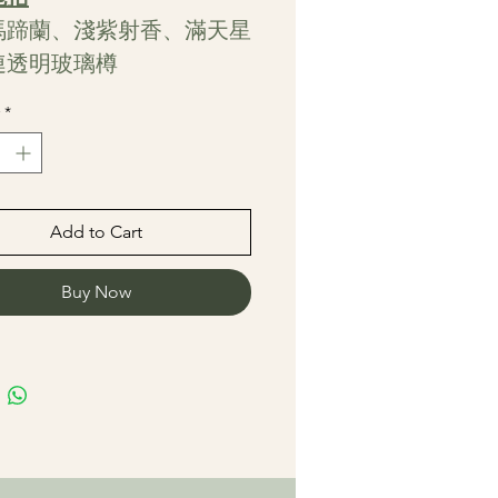
馬蹄蘭、淺紫射香、滿天星
連透明玻璃樽
*
Add to Cart
Buy Now