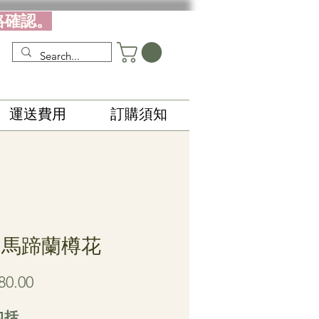
絡確認。
運送費用
訂購須知
5 馬蹄蘭樽花
Price
80.00
包括