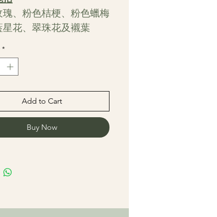
玫瑰、粉色桔梗、粉色蠟梅
藍星花、翠珠花及襯葉
*
Add to Cart
Buy Now