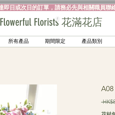
達即日或次日的訂單，請務必先與相關職員聯
Flowerful Florists 花滿花店
所有產品
期間限定
產品類別
A0
 HK$8
花材