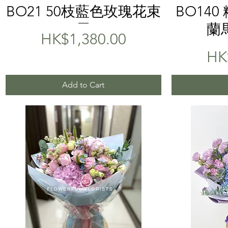
Quick View
BO21 50枝藍色玫瑰花束
BO14
蘭
Price
HK$1,380.00
Pri
HK
Add to Cart