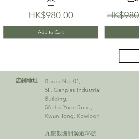
Price
Regular
HK$980.00
HK$980
Add to Cart
​店鋪地址
Room No. 01,
5F, Genplas Industrial
Building,
56 Hoi Yuen Road,
Kwun Tong, Kowloon
九龍觀塘開源道56號