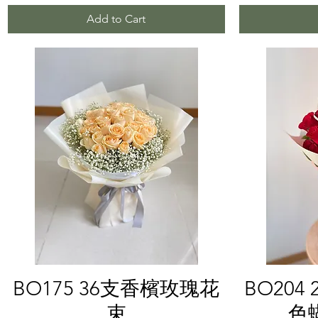
Add to Cart
Quick View
BO175 36支香檳玫瑰花
BO20
束
色