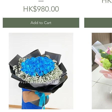
HK
Price
HK$980.00
Add to Cart