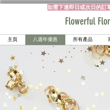
如需下達即日或次日的訂
Flowerful 
主頁
八週年優惠
所有產品