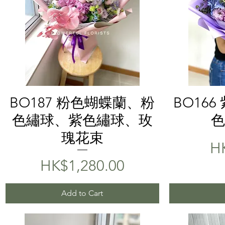
Quick View
BO187 粉色蝴蝶蘭、粉
BO16
色繡球、紫色繡球、玫
色
瑰花束
Pr
H
Price
HK$1,280.00
Add to Cart