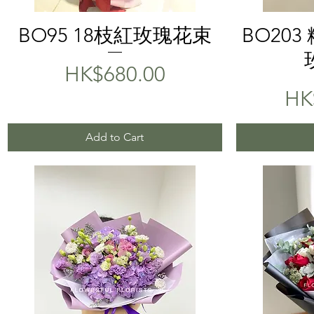
Quick View
BO95 18枝紅玫瑰花束
BO20
Price
HK$680.00
Pri
HK
Add to Cart