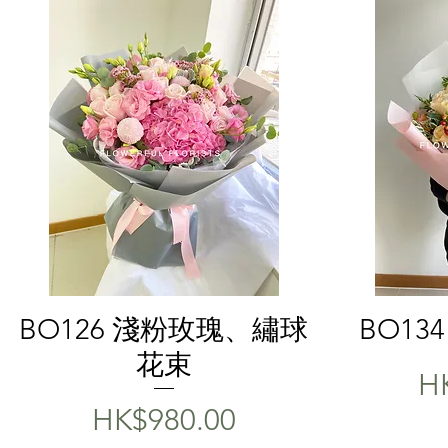
Quick View
BO126 淺粉玫瑰、繡球
BO13
花束
Pr
H
Price
HK$980.00